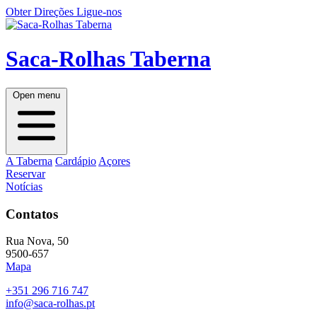
Obter Direções
Ligue-nos
Saca-Rolhas Taberna
Open menu
A Taberna
Cardápio
Açores
Reservar
Notícias
Contatos
Rua Nova, 50
9500-657
Mapa
+351 296 716 747
info@saca-rolhas.pt