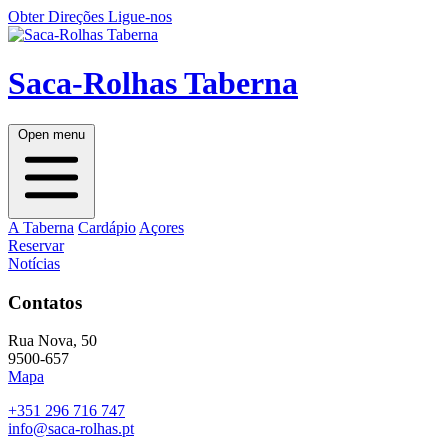
Obter Direções
Ligue-nos
Saca-Rolhas Taberna
Open menu
A Taberna
Cardápio
Açores
Reservar
Notícias
Contatos
Rua Nova, 50
9500-657
Mapa
+351 296 716 747
info@saca-rolhas.pt