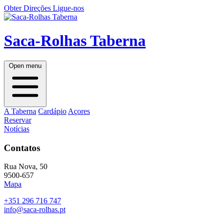
Obter Direções
Ligue-nos
Saca-Rolhas Taberna
Open menu
A Taberna
Cardápio
Açores
Reservar
Notícias
Contatos
Rua Nova, 50
9500-657
Mapa
+351 296 716 747
info@saca-rolhas.pt