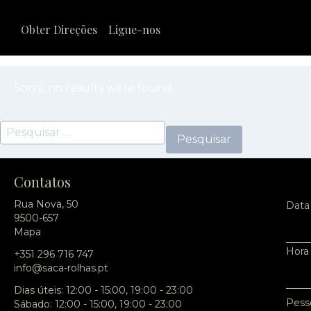
Obter Direções
Ligue-nos
Sorry, no results were found.
Pesquisar por:
Contatos
Rua Nova, 50
Data
9500-657
Mapa
Hora
+351 296 716 747
info@saca-rolhas.pt
Dias úteis: 12:00 - 15:00, 19:00 - 23:00
Pess
Sábado: 12:00 - 15:00, 19:00 - 23:00